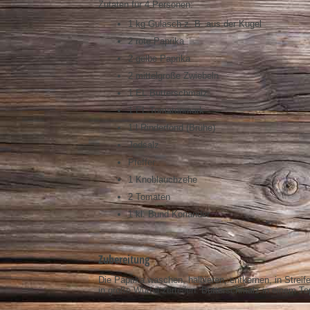
Zutaten für 4 Personen:
1 kg Gulasch z. B. aus der Kugel
2 rote Paprika
2 gelbe Paprika
2 mittelgroße Zwiebeln
1 EL Butterschmalz
1 EL Tomatenmark
1 l Rinderfond (Brühe)
Jodsalz
Pfeffer
1 Knoblauchzehe
2 Tomaten
1 kl. Bund Koriander
Zubereitung
Die Paprika waschen, halbieren, entkernen, in Streif
in große Würfel zerteilen. Butterschmalz in einem Top