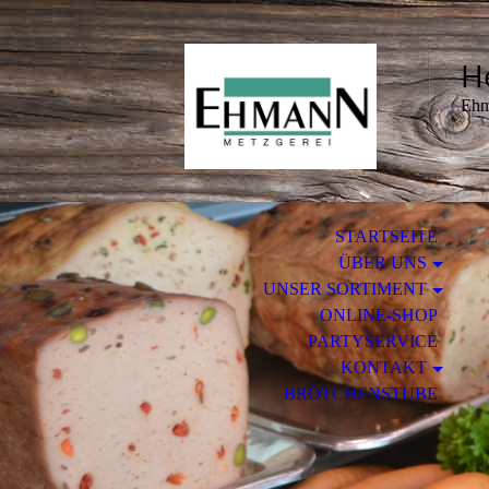
H
Eh
STARTSEITE
ÜBER UNS
UNSER SORTIMENT
ONLINE-SHOP
PARTYSERVICE
KONTAKT
BRÖTCHENSTUBE