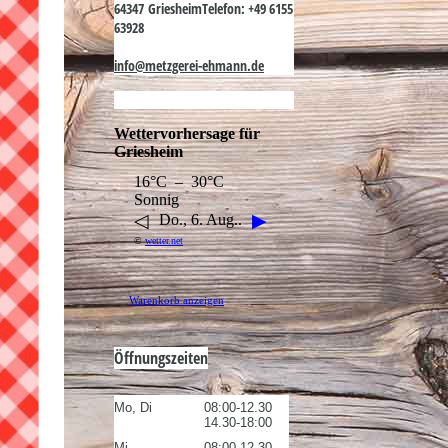
64347 Griesheim
Telefon: +49 6155
63928
info@metzgerei-ehmann.de
Wettervorhersage für
Griesheim
16°C – 30°C
Sonnig
◁
▶
Do., 6. Aug..
©
wetter.net
Warenkorb anzeigen
Öffnungszeiten
Mo, Di
08:00-12.30
14.30-18:00
Mi
08:00-12.30