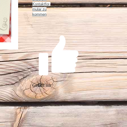
Kon­takt­for­
mu­lar zu
kommen
Gefällt mir