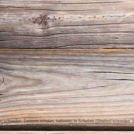
en schneiden. Zwiebeln schälen, halbieren, in Scheiben (Streifen) schneiden. 
f erhitzen, die Fleischwürfel darin scharf anbraten.