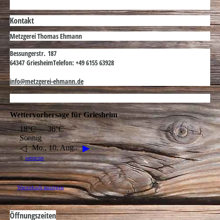
Kontakt
Metzgerei Thomas Ehmann
Bessungerstr. 187
64347 Griesheim
Telefon: +49 6155 63928
info@metzgerei-ehmann.de
Wettervorhersage für Griesheim
18°C – 36°C
Sonnig
◁
▶
Mo., 10. Aug..
©
wetter.net
Warenkorb anzeigen
Öffnungszeiten