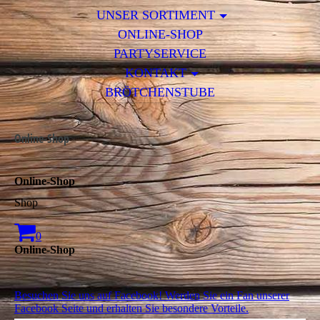
UNSER SORTIMENT
ONLINE-SHOP
PARTYSERVICE
KONTAKT
BRÖTCHENSTUBE
Online-Shop
Online-Shop
Shop
0
Online-Shop
Besuchen Sie uns auf Facebook! Werden Sie ein Fan unserer
Facebook Seite und erhalten Sie besondere Vorteile.