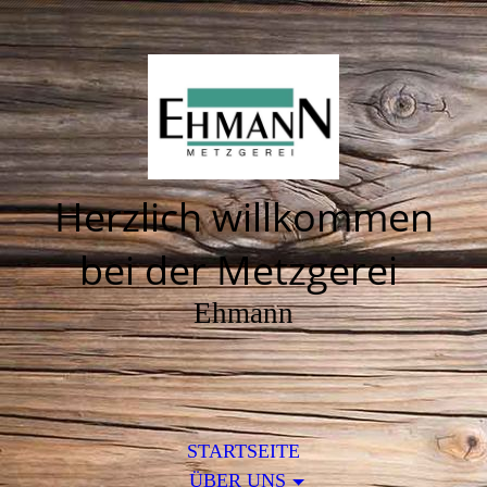
Herzlich willkommen
bei der Metzgerei
Ehmann
STARTSEITE
ÜBER UNS