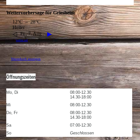
©
wetter.net
Warenkorb anzeigen
Öffnungszeiten
Mo, Di
08:00-12.30
14.30-18:00
Mi
08:00-12.30
Do, Fr
08:00-12.30
14.30-18:00
Sa
07:00-12:30
So
Geschlossen
So finden Sie uns
Nutzen Sie unseren interaktiven
La­ge­plan, um zu uns zu finden