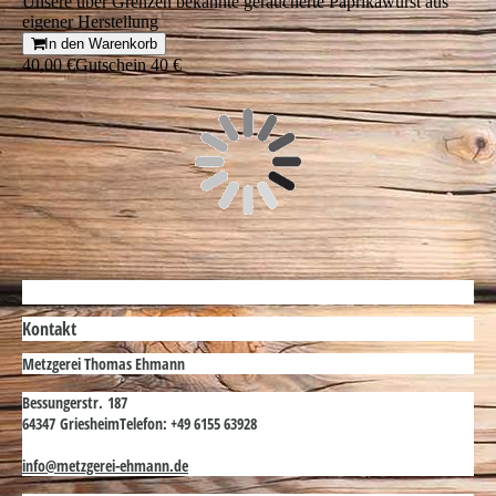
Unsere über Grenzen bekannte geräucherte Paprikawurst aus
eigener Herstellung
In den Warenkorb
40,00 €
Gutschein 40 €
Besuchen Sie uns auf Facebook! Werden Sie ein Fan unserer
Facebook Seite und erhalten Sie besondere Vorteile.
Kontakt
Metzgerei Thomas Ehmann
Bessungerstr. 187
64347 Griesheim
Telefon: +49 6155 63928
info@metzgerei-ehmann.de
Wettervorhersage für Griesheim
12°C – 28°C
Heiter
◁
▶
Fr., 7. Aug..