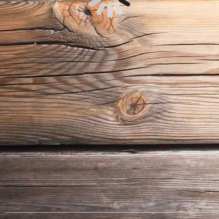
STARTSEITE
|
IMPRESSUM
|
KONTAKT
|
ANFAHRT
|
SEITE
WEITEREMPFEHLEN
LETZTE ÄNDERUNG: 30.01.2024 © METZGEREI THOMAS
EHMANN 2024