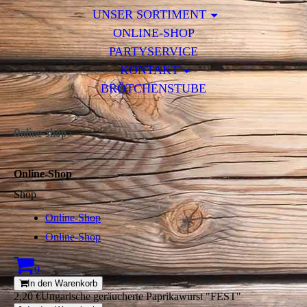
UNSER SORTIMENT
ONLINE-SHOP
PARTYSERVICE
KONTAKT
BRÖTCHENSTUBE
Online-Shop
Online-Shop
Shop
Online-Shop
Online-Shop
0
In den Warenkorb
2,20 €
Ungarische geräucherte Paprikawurst "FEST"