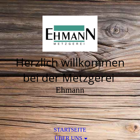
Herzlich willkommen
bei der Metzgerei
Ehmann
STARTSEITE
ÜBER UNS