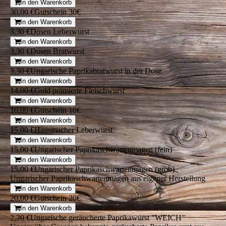
In den Warenkorb
30,00 €
Gutschein 30€
In den Warenkorb
3,30 €
Dosen Leberwurst
In den Warenkorb
3,30 €
Dosen Bratwurst
In den Warenkorb
3,30 €
Ungarische Paprikabratwurst in der Dose
In den Warenkorb
14,00 €
Gold prämierte Fleischwurst
In den Warenkorb
10,00 €
Gutschein 10€
In den Warenkorb
15,00 €
Hausmacher Leberwurst
In den Warenkorb
15,00 €
Ungarischer Paprikaschwartenmagen (fein)
In den Warenkorb
15,00 €
Ungarischer Paprikaschwartenmagen (grob)
Ungarischer Paprikaschwartenmagen aus eigener Herstellung
In den Warenkorb
20,00 €
Gutschein 20€
In den Warenkorb
2,20 €
Ungarische geräucherte Paprikawurst "WEICH"